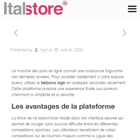
Published by
itspt
at
Julio 6, 2026
Le marche des paris en ligne connait une croissance fulgurante
ces dernieres annees. Pour acceder rapidement a votre espace
joueur, utilisez le
betpawa login
en quelques secondes seulement.
Cette plateforme propose une experience fluide aux parieurs
cherchant la simplicite et la securite.
Les avantages de la plateforme
La force de ce bookmaker reside dans son interface epuree qui
permet de naviger sans aucune difficulte entre les differentes
competitions sportives. Les utilisateurs beneficient de cotes
competitives sur les tournois majeurs comme la Ligue des