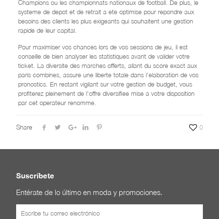
Champions ou les championnats nationaux de football. De plus, le
systeme de depot et de retrait a ete optimise pour repondre aux
besoins des clients les plus exigeants qui souhaitent une gestion
rapide de leur capital.
Pour maximiser vos chances lors de vos sessions de jeu, il est
conseille de bien analyser les statistiques avant de valider votre
ticket. La diversite des marches offerts, allant du score exact aux
paris combines, assure une liberte totale dans l’elaboration de vos
pronostics. En restant vigilant sur votre gestion de budget, vous
profiterez pleinement de l’offre diversifiee mise a votre disposition
par cet operateur renomme.
Share
0
Suscríbete
Entérate de lo último en moda y promociones.