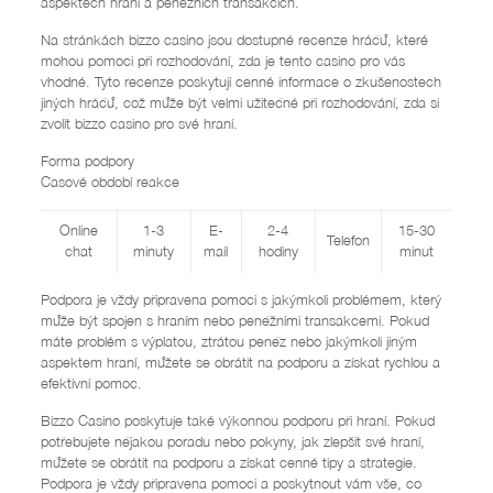
aspektech hraní a peněžních transakcích.
Na stránkách bizzo casino jsou dostupné recenze hráčů, které
mohou pomoci při rozhodování, zda je tento casino pro vás
vhodné. Tyto recenze poskytují cenné informace o zkušenostech
jiných hráčů, což může být velmi užitečné při rozhodování, zda si
zvolit bizzo casino pro své hraní.
Forma podpory
Časové období reakce
Online
1-3
E-
2-4
15-30
Telefon
chat
minuty
mail
hodiny
minut
Podpora je vždy připravena pomoci s jakýmkoli problémem, který
může být spojen s hraním nebo peněžními transakcemi. Pokud
máte problém s výplatou, ztrátou peněz nebo jakýmkoli jiným
aspektem hraní, můžete se obrátit na podporu a získat rychlou a
efektivní pomoc.
Bizzo Casino poskytuje také výkonnou podporu při hraní. Pokud
potřebujete nějakou poradu nebo pokyny, jak zlepšit své hraní,
můžete se obrátit na podporu a získat cenné tipy a strategie.
Podpora je vždy připravena pomoci a poskytnout vám vše, co