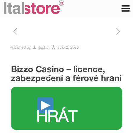
Published by
itspt
at
Julio 2, 2026
Bizzo Casino – licence,
zabezpečení a férové hraní
HRÁT