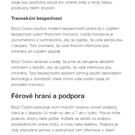
údaje jsou používány pouze pro určené účely a nikdy nejsou
prodávány třetím stranám.
Transakční bezpečnost
Bizzo Casino používá moderní bezpečnostní protokoly k zajištění
bezpečnosti vašich finančních transakcí. Každá transakce je
zaznamenána a kontrolována, aby se zajistilo, že vaše peníze jsou
v bezpečí. Toto znamená, že vaše finanční informace jsou
chráněny při každém případě.
Bizzo Casino recenze uvádějí, že jsme se věnujeme detailním
kontrolám a testům, aby se zajistilo, že vaše informace jsou
chráněny. Tato bezpečnostní opatření zahrnují použití nejnovějších
technologií a standardů, které chrání vaše osobní údaje při
provádění transakcí.
Férové hraní a podpora
Bizzo Casino poskytuje svým hráčům vysokou úroveň podpory,
která je k dispozici 24 hodin na den a 7 dní v týdnu. Pokud máte
jakékoliv otázky nebo potíže, můžete se obrátit na podporu
prostřednictvím online chatu, e-mailu nebo telefonu. Podpora je
vždy připravena pomoci a poskytnout vám informace o všech