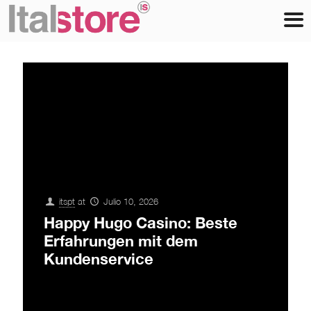
itspt
at
Julio 10, 2026
Happy Hugo Casino: Beste
Erfahrungen mit dem
Kundenservice