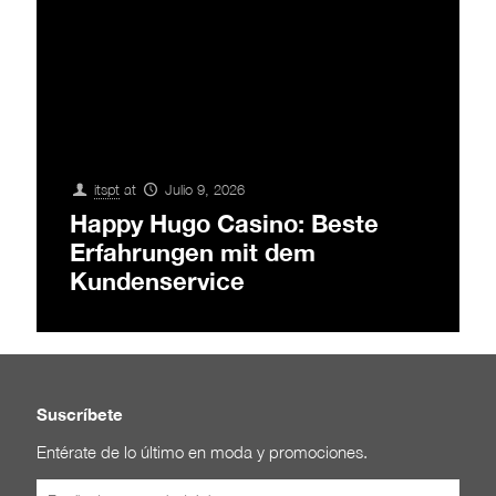
itspt
at
Julio 9, 2026
Happy Hugo Casino: Beste
Erfahrungen mit dem
Kundenservice
Suscríbete
Entérate de lo último en moda y promociones.