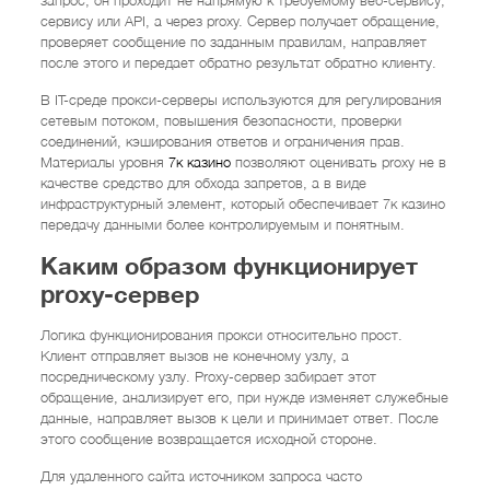
запрос, он проходит не напрямую к требуемому веб-сервису,
сервису или API, а через proxy. Сервер получает обращение,
проверяет сообщение по заданным правилам, направляет
после этого и передает обратно результат обратно клиенту.
В IT-среде прокси-серверы используются для регулирования
сетевым потоком, повышения безопасности, проверки
соединений, кэширования ответов и ограничения прав.
Материалы уровня
7к казино
позволяют оценивать proxy не в
качестве средство для обхода запретов, а в виде
инфраструктурный элемент, который обеспечивает 7к казино
передачу данными более контролируемым и понятным.
Каким образом функционирует
proxy-сервер
Логика функционирования прокси относительно прост.
Клиент отправляет вызов не конечному узлу, а
посредническому узлу. Proxy-сервер забирает этот
обращение, анализирует его, при нужде изменяет служебные
данные, направляет вызов к цели и принимает ответ. После
этого сообщение возвращается исходной стороне.
Для удаленного сайта источником запроса часто