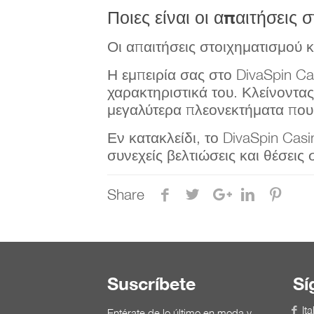
Ποιες είναι οι απαιτήσεις 
Οι απαιτήσεις στοιχηματισμού κ
Η εμπειρία σας στο DivaSpin C
χαρακτηριστικά του. Κλείνοντας,
μεγαλύτερα πλεονεκτήματα που
Εν κατακλείδι, το DivaSpin Cas
συνεχείς βελτιώσεις και θέσεις
Share
Suscríbete
Sí
Ita
Entérate de lo último en moda y