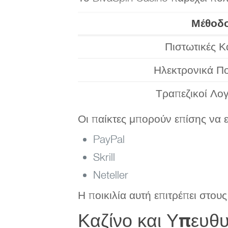
Μέθοδ
Πιστωτικές Κ
Ηλεκτρονικά Π
Τραπεζικοί Λο
Οι παίκτες μπορούν επίσης να 
PayPal
Skrill
Neteller
Η ποικιλία αυτή επιτρέπει στου
Καζίνο και Υπευθ