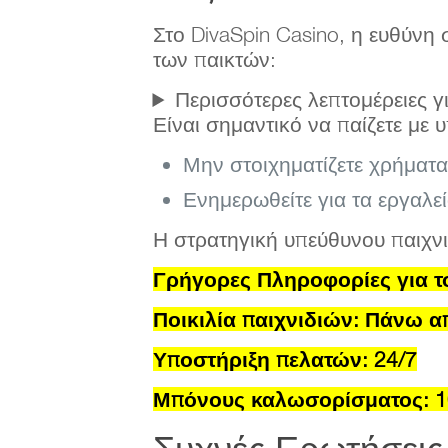
Στο DivaSpin Casino, η ευθύνη 
των παικτών:
Περισσότερες λεπτομέρειες γι
Είναι σημαντικό να παίζετε με 
Μην στοιχηματίζετε χρήματα
Ενημερωθείτε για τα εργαλε
Η στρατηγική υπεύθυνου παιχνι
Γρήγορες Πληροφορίες για το
Ποικιλία παιχνιδιών: Πάνω α
Υποστήριξη πελατών: 24/7
Μπόνους καλωσορίσματος: 1