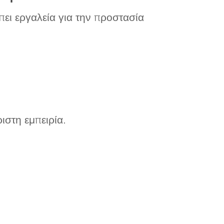
πει εργαλεία για την προστασία
ιστη εμπειρία.