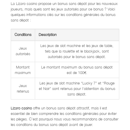
La Lizaro casino propose un bonus sans dépôt pour les nouveaux
joueurs, mais quels sont les jeux autorisés pour ce bonus ? Voici
quelques informations clés sur les conditions générales du bonus
sans dépôt :
Conditions
Description
Les jeux de slot machine et les jeux de table,
Jeux
tels que la roulette et le blackjack, sont
autorisés
autorisés pour le bonus sans dépôt.
Montant
Le montant maximum du bonus sans dépôt
maximum
est de 100€.
Les jeux de slot machine “Lucky 7” et “Rouge
Jeux
et Noir” sont retenus pour l’obtention du bonus
retenus
sans dépôt.
Lizaro casino
offre un bonus sans dépôt attractif, mais il est
essentiel de bien comprendre les conditions générales pour éviter
les pièges. C’est pourquoi nous vous recommandons de consulter
les conditions du bonus sans dépôt avant de jouer.