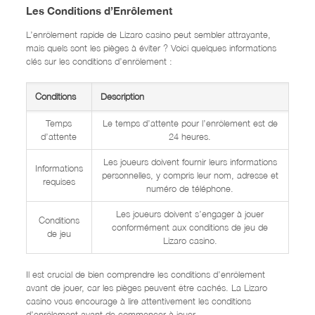
Les Conditions d’Enrôlement
L’enrôlement rapide de Lizaro casino peut sembler attrayante,
mais quels sont les pièges à éviter ? Voici quelques informations
clés sur les conditions d’enrôlement :
Conditions
Description
Temps
Le temps d’attente pour l’enrôlement est de
d’attente
24 heures.
Les joueurs doivent fournir leurs informations
Informations
personnelles, y compris leur nom, adresse et
requises
numéro de téléphone.
Les joueurs doivent s’engager à jouer
Conditions
conformément aux conditions de jeu de
de jeu
Lizaro casino.
Il est crucial de bien comprendre les conditions d’enrôlement
avant de jouer, car les pièges peuvent être cachés. La Lizaro
casino vous encourage à lire attentivement les conditions
d’enrôlement avant de commencer à jouer.