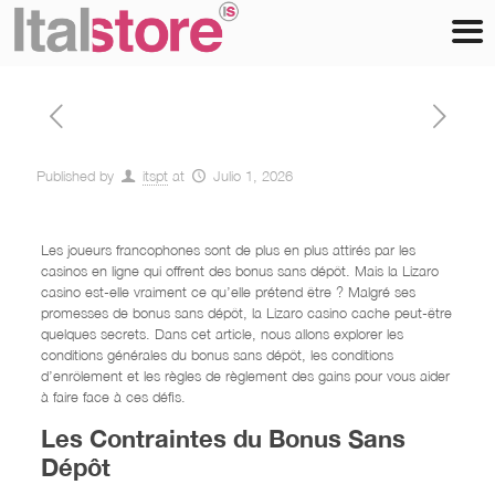
Published by
itspt
at
Julio 1, 2026
Les joueurs francophones sont de plus en plus attirés par les
casinos en ligne qui offrent des bonus sans dépôt. Mais la Lizaro
casino est-elle vraiment ce qu’elle prétend être ? Malgré ses
promesses de bonus sans dépôt, la Lizaro casino cache peut-être
quelques secrets. Dans cet article, nous allons explorer les
conditions générales du bonus sans dépôt, les conditions
d’enrôlement et les règles de règlement des gains pour vous aider
à faire face à ces défis.
Les Contraintes du Bonus Sans
Dépôt