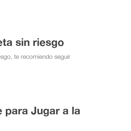
ta sin riesgo
iesgo, te recomiendo seguir
 para Jugar a la