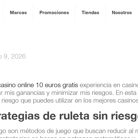
Marcas
Promociones
Tiendas
Nosotros
io 9, 2026
casino online 10 euros gratis
experiencia en casino
r mis ganancias y minimizar mis riesgos. En esta 
 riesgo que puedes utilizar en los mejores casinos
ategias de ruleta sin ries
iesgo son métodos de juego que buscan reducir al 