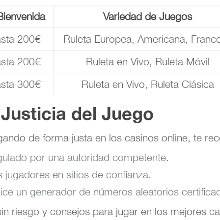
Bienvenida
Variedad de Juegos
sta 200€
Ruleta Europea, Americana, Franc
sta 200€
Ruleta en Vivo, Ruleta Móvil
sta 300€
Ruleta en Vivo, Ruleta Clásica
usticia del Juego
gando de forma justa en los casinos online, te re
regulado por una autoridad competente.
 jugadores en sitios de confianza.
ice un generador de números aleatorios certifica
sin riesgo y consejos para jugar en los mejores c