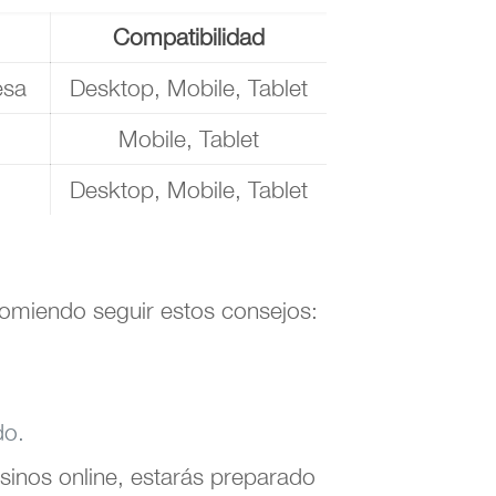
Compatibilidad
esa
Desktop, Mobile, Tablet
Mobile, Tablet
Desktop, Mobile, Tablet
comiendo seguir estos consejos:
do.
asinos online, estarás preparado