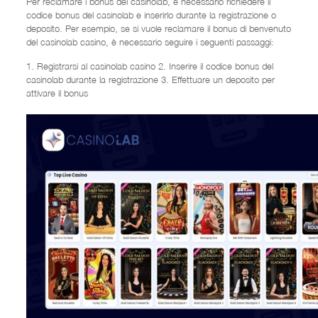
Per reclamare i bonus del casinolab, è necessario richiedere il
codice bonus del casinolab e inserirlo durante la registrazione o
deposito. Per esempio, se si vuole reclamare il bonus di benvenuto
del casinolab casino, è necessario seguire i seguenti passaggi:
1. Registrarsi al casinolab casino 2. Inserire il codice bonus del
casinolab durante la registrazione 3. Effettuare un deposito per
attivare il bonus