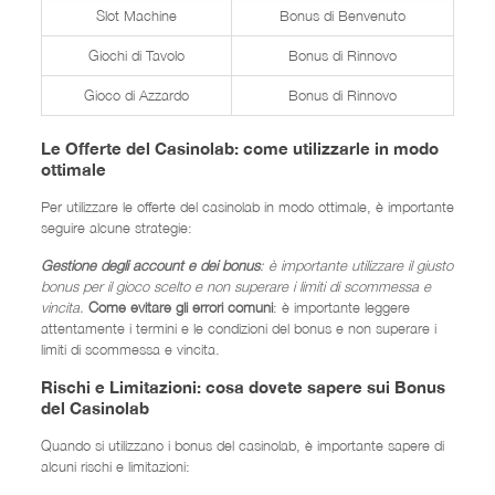
Slot Machine
Bonus di Benvenuto
Giochi di Tavolo
Bonus di Rinnovo
Gioco di Azzardo
Bonus di Rinnovo
Le Offerte del Casinolab: come utilizzarle in modo
ottimale
Per utilizzare le offerte del casinolab in modo ottimale, è importante
seguire alcune strategie:
Gestione degli account e dei bonus
: è importante utilizzare il giusto
bonus per il gioco scelto e non superare i limiti di scommessa e
vincita.
Come evitare gli errori comuni
: è importante leggere
attentamente i termini e le condizioni del bonus e non superare i
limiti di scommessa e vincita.
Rischi e Limitazioni: cosa dovete sapere sui Bonus
del Casinolab
Quando si utilizzano i bonus del casinolab, è importante sapere di
alcuni rischi e limitazioni: