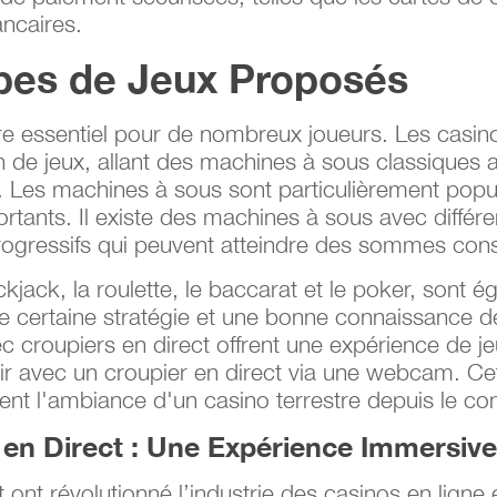
ancaires.
ypes de Jeux Proposés
tère essentiel pour de nombreux joueurs. Les casin
 de jeux, allant des machines à sous classiques 
. Les machines à sous sont particulièrement popula
ortants. Il existe des machines à sous avec différ
rogressifs qui peuvent atteindre des sommes cons
ckjack, la roulette, le baccarat et le poker, sont é
 certaine stratégie et une bonne connaissance d
 croupiers en direct offrent une expérience de jeu
ir avec un croupier en direct via une webcam. Cet
nt l'ambiance d'un casino terrestre depuis le conf
 en Direct : Une Expérience Immersive
 ont révolutionné l’industrie des casinos en ligne