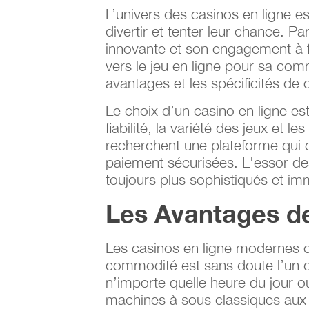
L’univers des casinos en ligne e
divertir et tenter leur chance. 
innovante et son engagement à f
vers le jeu en ligne pour sa com
avantages et les spécificités de 
Le choix d’un casino en ligne est
fiabilité, la variété des jeux et
recherchent une plateforme qui of
paiement sécurisées. L'essor de
toujours plus sophistiqués et imme
Les Avantages d
Les casinos en ligne modernes of
commodité est sans doute l’un d
n’importe quelle heure du jour ou
machines à sous classiques aux j