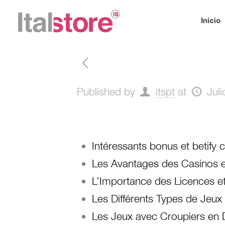
Inicio
Published by
itspt
at
Jul
Intéressants bonus et betify
Les Avantages des Casinos 
L’Importance des Licences e
Les Différents Types de Jeu
Les Jeux avec Croupiers en 