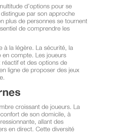
multitude d’options pour se
distingue par son approche
en plus de personnes se tournent
essentiel de comprendre les
 à la légère. La sécurité, la
dre en compte. Les joueurs
 réactif et des options de
en ligne de proposer des jeux
e.
rnes
ombre croissant de joueurs. La
confort de son domicile, à
ressionnante, allant des
s en direct. Cette diversité