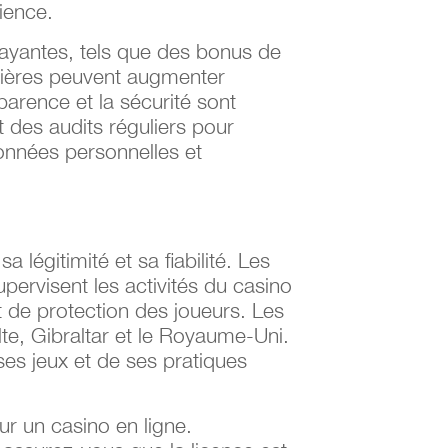
ience.
rayantes, tels que des bonus de
ncières peuvent augmenter
parence et la sécurité sont
 des audits réguliers pour
onnées personnelles et
a légitimité et sa fiabilité. Les
ervisent les activités du casino
t de protection des joueurs. Les
lte, Gibraltar et le Royaume-Uni.
ses jeux et de ses pratiques
sur un casino en ligne.