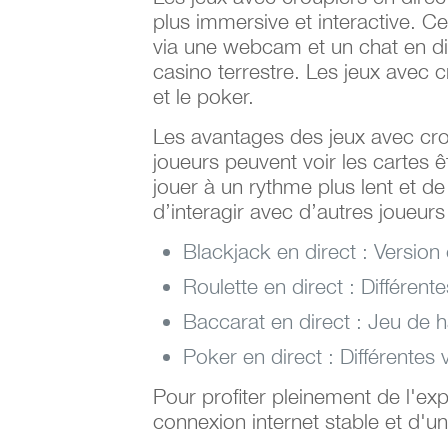
plus immersive et interactive. Ce
via une webcam et un chat en dire
casino terrestre. Les jeux avec cr
et le poker.
Les avantages des jeux avec crou
joueurs peuvent voir les cartes ê
jouer à un rythme plus lent et de 
d’interagir avec d’autres joueurs
Blackjack en direct : Version 
Roulette en direct : Différent
Baccarat en direct : Jeu de h
Poker en direct : Différente
Pour profiter pleinement de l'exp
connexion internet stable et d'u