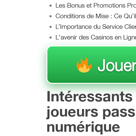
Les Bonus et Promotions Pro
Conditions de Mise : Ce Qu’il
L’Importance du Service Clie
L'avenir des Casinos en Lig
Joue
Intéressants
joueurs pass
numérique