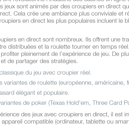
s jeux sont animés par des croupiers en direct qui
ct. Cela crée une ambiance plus conviviale et réal
oupiers en direct les plus populaires incluent le bl
piers en direct sont nombreux. Ils offrent une tr
tre distribuées et la roulette tourner en temps rée
profiter pleinement de l’expérience de jeu. De plus, 
 et de partager des stratégies.
classique du jeu avec croupier réel.
es variantes de roulette (européenne, américaine, f
asard élégant et populaire.
s variantes de poker (Texas Hold'em, Three Card P
érience des jeux avec croupiers en direct, il est 
n appareil compatible (ordinateur, tablette ou smar