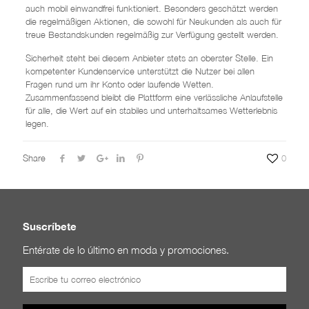
auch mobil einwandfrei funktioniert. Besonders geschätzt werden
die regelmäßigen Aktionen, die sowohl für Neukunden als auch für
treue Bestandskunden regelmäßig zur Verfügung gestellt werden.
Sicherheit steht bei diesem Anbieter stets an oberster Stelle. Ein
kompetenter Kundenservice unterstützt die Nutzer bei allen
Fragen rund um ihr Konto oder laufende Wetten.
Zusammenfassend bleibt die Plattform eine verlässliche Anlaufstelle
für alle, die Wert auf ein stabiles und unterhaltsames Wetterlebnis
legen.
Share
0
Suscríbete
Entérate de lo último en moda y promociones.