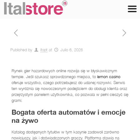
Published by
itspt
at
Julio 6, 2026
Rynek gier hazardowych online rozwija się w błyskawicznym
tempie. Jeśli szukasz sprawdzonego miejsca, to
lemon casino
oferuje wszystko, czego potrzebujesz do udanej rozrywki. Serwis
ten wyróżnia się nowoczesnym podejściem do obsługi klienta oraz
przejrzystym panelem użytkownika, co pozwala w pełni cieszyć się
grami.
Bogata oferta automatów i emocje
na żywo
Katalog dostępnych tytułów w tym kasynie zadowoli zarówno
nowicjuszy, jak i doświadczonych graczy. Platforma stawia na