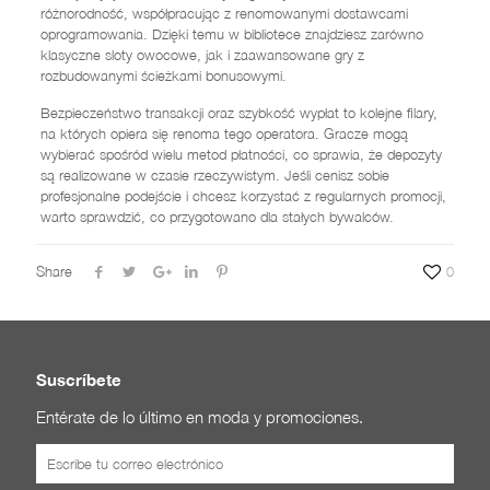
różnorodność, współpracując z renomowanymi dostawcami
oprogramowania. Dzięki temu w bibliotece znajdziesz zarówno
klasyczne sloty owocowe, jak i zaawansowane gry z
rozbudowanymi ścieżkami bonusowymi.
Bezpieczeństwo transakcji oraz szybkość wypłat to kolejne filary,
na których opiera się renoma tego operatora. Gracze mogą
wybierać spośród wielu metod płatności, co sprawia, że depozyty
są realizowane w czasie rzeczywistym. Jeśli cenisz sobie
profesjonalne podejście i chcesz korzystać z regularnych promocji,
warto sprawdzić, co przygotowano dla stałych bywalców.
Share
0
Suscríbete
Entérate de lo último en moda y promociones.