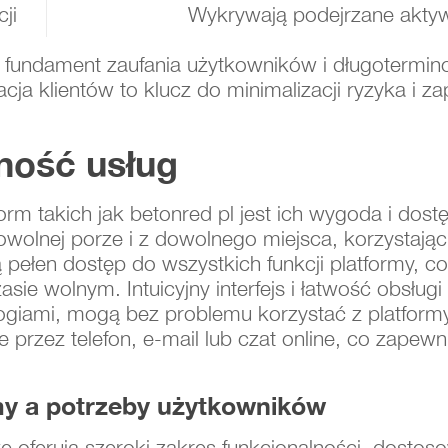
ji
Wykrywają podejrzane aktyw
 fundament zaufania użytkowników i długotermin
ja klientów to klucz do minimalizacji ryzyka i z
ność usług
form takich jak betonred pl jest ich wygoda i do
wolnej porze i z dowolnego miejsca, korzystając
ją pełen dostęp do wszystkich funkcji platformy, co
ie wolnym. Intuicyjny interfejs i łatwość obsługi
logiami, mogą bez problemu korzystać z platform
e przez telefon, e-mail lub czat online, co zape
my a potrzeby użytkowników
 oferują szeroki zakres funkcjonalności, dosto