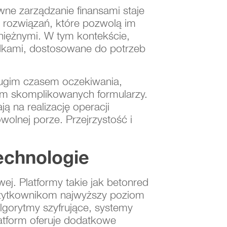
wne zarządzanie finansami staje
e rozwiązań, które pozwolą im
niężnymi. W tym kontekście,
odkami, dostosowane do potrzeb
ługim czasem oczekiwania,
em skomplikowanych formularzy.
ją na realizację operacji
olnej porze. Przejrzystość i
echnologie
ej. Platformy takie jak betonred
 użytkownikom najwyższy poziom
gorytmy szyfrujące, systemy
latform oferuje dodatkowe