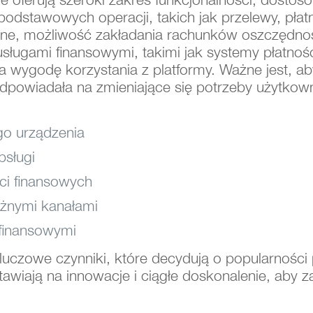
dstawowych operacji, takich jak przelewy, płatno
cyjne, możliwość zakładania rachunków oszczędno
 usługami finansowymi, takimi jak systemy płatnośc
ygodę korzystania z platformy. Ważne jest, aby 
odpowiadała na zmieniające się potrzeby użytkow
o urządzenia
bsługi
ci finansowych
óżnymi kanałami
 finansowymi
uczowe czynniki, które decydują o popularności 
 stawiają na innowacje i ciągłe doskonalenie, aby