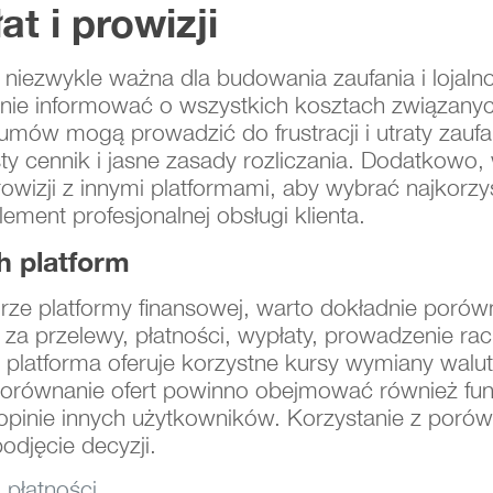
at i prowizji
st niezwykle ważna dla budowania zaufania i lojaln
lnie informować o wszystkich kosztach związanyc
 umów mogą prowadzić do frustracji i utraty zaufa
ysty cennik i jasne zasady rozliczania. Dodatkow
wizji z innymi platformami, aby wybrać najkorzyst
lement profesjonalnej obsługi klienta.
h platform
rze platformy finansowej, warto dokładnie poró
za przelewy, płatności, wypłaty, prowadzenie ra
 platforma oferuje korzystne kursy wymiany walut,
orównanie ofert powinno obejmować również funk
opinie innych użytkowników. Korzystanie z porówn
odjęcie decyzji.
 płatności.