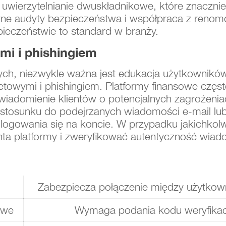
 uwierzytelnianie dwuskładnikowe, które znacznie
e audyty bezpieczeństwa i współpraca z renom
pieczeństwie to standard w branży.
i i phishingiem
ch, niezwykle ważna jest edukacja użytkownikó
etowymi i phishingiem. Platformy finansowe czę
wiadomienie klientów o potencjalnych zagrożeniac
stosunku do podejrzanych wiadomości e-mail lu
ogowania się na koncie. W przypadku jakichkolw
nta platformy i zweryfikować autentyczność wiad
Zabezpiecza połączenie między użytkow
owe
Wymaga podania kodu weryfikac