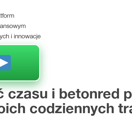
atform
inansowym
ych i innowacje
czasu i betonred pl
ich codziennych tr