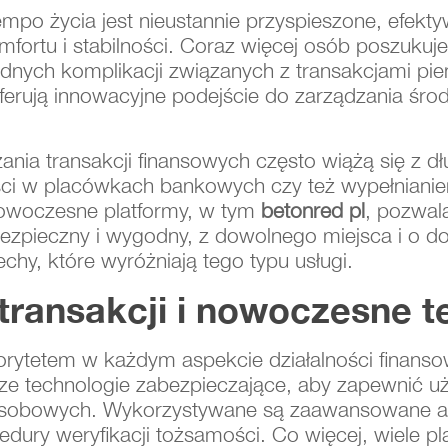
empo życia jest nieustannie przyspieszone, efekty
fortu i stabilności. Coraz więcej osób poszukuj
dnych komplikacji związanych z transakcjami pie
ferują innowacyjne podejście do zarządzania śr
nia transakcji finansowych często wiążą się z d
ości w placówkach bankowych czy też wypełniani
owoczesne platformy, w tym
betonred pl
, pozwala
zpieczny i wygodny, z dowolnego miejsca i o dow
cechy, które wyróżniają tego typu usługi.
ransakcji i nowoczesne t
orytetem w każdym aspekcie działalności finansow
sze technologie zabezpieczające, aby zapewnić
osobowych. Wykorzystywane są zaawansowane al
cedury weryfikacji tożsamości. Co więcej, wiele p