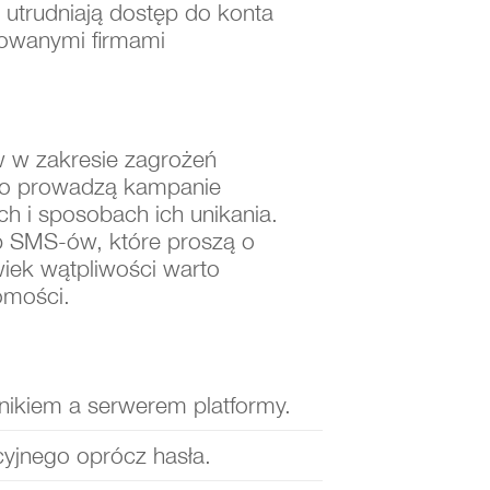
 utrudniają dostęp do konta
owanymi firmami
w w zakresie zagrożeń
sto prowadzą kampanie
h i sposobach ich unikania.
b SMS-ów, które proszą o
iek wątpliwości warto
omości.
nikiem a serwerem platformy.
yjnego oprócz hasła.