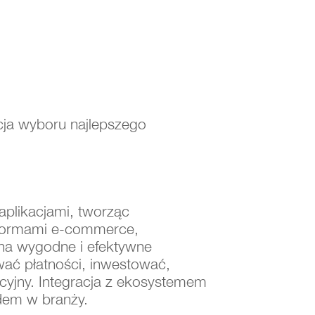
cja wyboru najlepszego
 aplikacjami, tworząc
atformami e-commerce,
 na wygodne i efektywne
wać płatności, inwestować,
icyjny. Integracja z ekosystemem
rdem w branży.