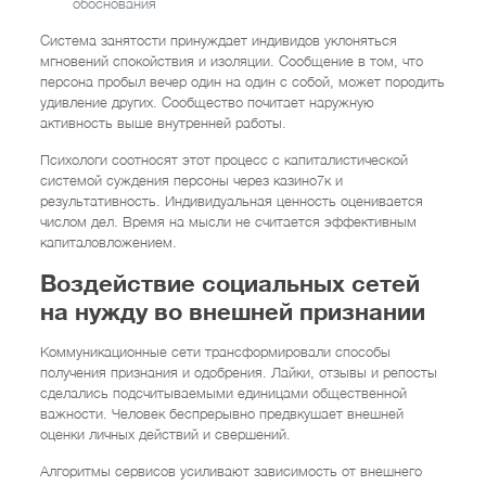
обоснования
Система занятости принуждает индивидов уклоняться
мгновений спокойствия и изоляции. Сообщение в том, что
персона пробыл вечер один на один с собой, может породить
удивление других. Сообщество почитает наружную
активность выше внутренней работы.
Психологи соотносят этот процесс с капиталистической
системой суждения персоны через казино7к и
результативность. Индивидуальная ценность оценивается
числом дел. Время на мысли не считается эффективным
капиталовложением.
Воздействие социальных сетей
на нужду во внешней признании
Коммуникационные сети трансформировали способы
получения признания и одобрения. Лайки, отзывы и репосты
сделались подсчитываемыми единицами общественной
важности. Человек беспрерывно предвкушает внешней
оценки личных действий и свершений.
Алгоритмы сервисов усиливают зависимость от внешнего