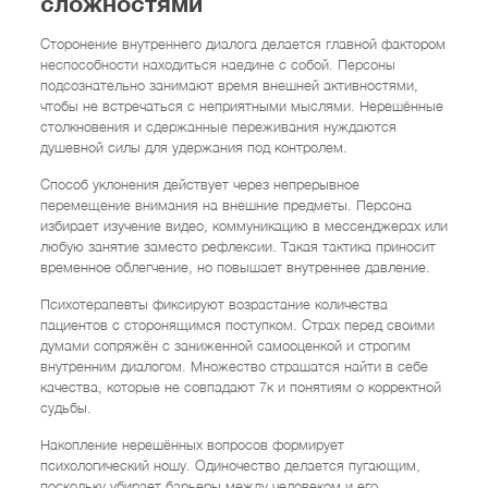
сложностями
Сторонение внутреннего диалога делается главной фактором
неспособности находиться наедине с собой. Персоны
подсознательно занимают время внешней активностями,
чтобы не встречаться с неприятными мыслями. Нерешённые
столкновения и сдержанные переживания нуждаются
душевной силы для удержания под контролем.
Способ уклонения действует через непрерывное
перемещение внимания на внешние предметы. Персона
избирает изучение видео, коммуникацию в мессенджерах или
любую занятие заместо рефлексии. Такая тактика приносит
временное облегчение, но повышает внутреннее давление.
Психотерапевты фиксируют возрастание количества
пациентов с сторонящимся поступком. Страх перед своими
думами сопряжён с заниженной самооценкой и строгим
внутренним диалогом. Множество страшатся найти в себе
качества, которые не совпадают 7к и понятиям о корректной
судьбы.
Накопление нерешённых вопросов формирует
психологический ношу. Одиночество делается пугающим,
поскольку убирает барьеры между человеком и его