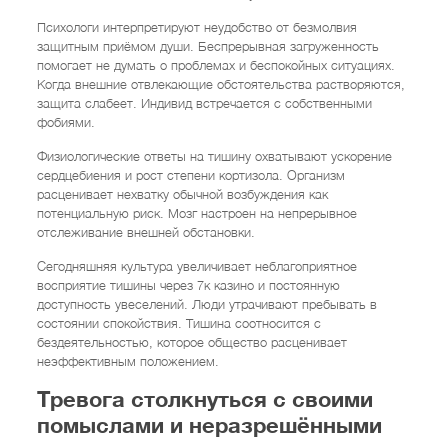
Психологи интерпретируют неудобство от безмолвия
защитным приёмом души. Беспрерывная загруженность
помогает не думать о проблемах и беспокойных ситуациях.
Когда внешние отвлекающие обстоятельства растворяются,
защита слабеет. Индивид встречается с собственными
фобиями.
Физиологические ответы на тишину охватывают ускорение
сердцебиения и рост степени кортизола. Организм
расценивает нехватку обычной возбуждения как
потенциальную риск. Мозг настроен на непрерывное
отслеживание внешней обстановки.
Сегодняшняя культура увеличивает неблагоприятное
восприятие тишины через 7к казино и постоянную
доступность увеселений. Люди утрачивают пребывать в
состоянии спокойствия. Тишина соотносится с
бездеятельностью, которое общество расценивает
неэффективным положением.
Тревога столкнуться с своими
помыслами и неразрешёнными