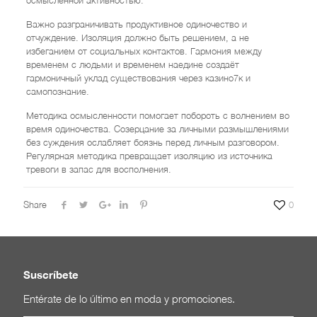
осмысленной активностью.
Важно разграничивать продуктивное одиночество и
отчуждение. Изоляция должно быть решением, а не
избеганием от социальных контактов. Гармония между
временем с людьми и временем наедине создаёт
гармоничный уклад существования через казино7к и
самопознание.
Методика осмысленности помогает побороть с волнением во
время одиночества. Созерцание за личными размышлениями
без суждения ослабляет боязнь перед личным разговором.
Регулярная методика превращает изоляцию из источника
тревоги в запас для восполнения.
Share
0
Suscríbete
Entérate de lo último en moda y promociones.