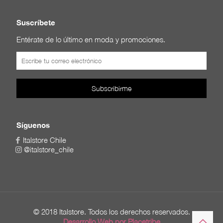
Suscríbete
Entérate de lo último en moda y promociones.
Síguenos
Italstore Chile
@italstore_chile
© 2018 Italstore. Todos los derechos reservados.
Desarrollo Web por Placetribe