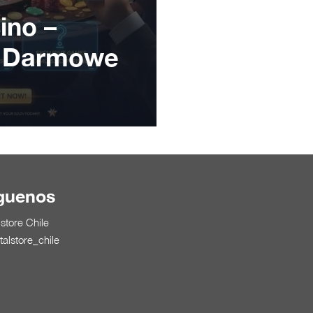
ino –
i Darmowe
guenos
lstore Chile
talstore_chile