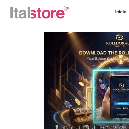
Inicio
itspt
at
Julio 1, 2026