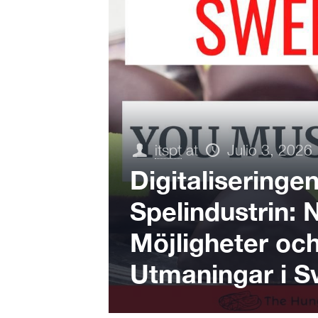
itspt
at
Julio 3, 2026
Digitaliseringe
Spelindustrin: 
Möjligheter oc
Utmaningar i S