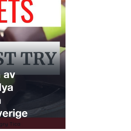
n av
Nya
h
verige