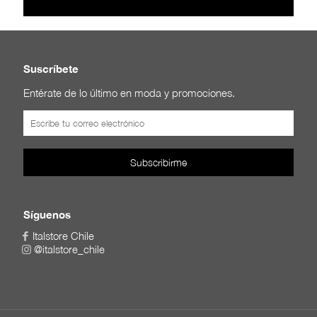
Suscríbete
Entérate de lo último en moda y promociones.
Síguenos
Italstore Chile
@italstore_chile