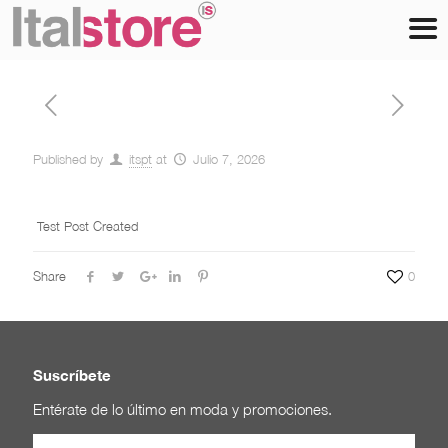
Published by
itspt
at
Julio 7, 2026
Test Post Created
Share
0
Suscríbete
Entérate de lo último en moda y promociones.