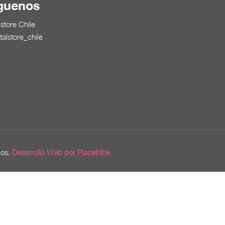
guenos
lstore Chile
talstore_chile
dos.
Desarrollo Web por Placetribe