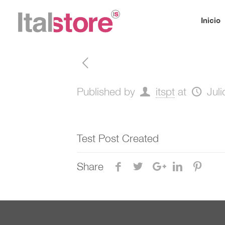
Inicio
Published by
itspt
at
Jul
Test Post Created
Share