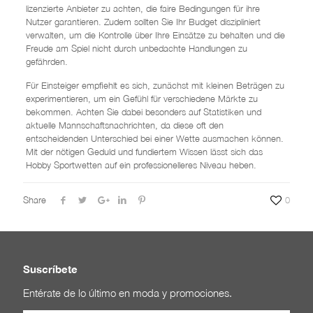
lizenzierte Anbieter zu achten, die faire Bedingungen für ihre
Nutzer garantieren. Zudem sollten Sie Ihr Budget diszipliniert
verwalten, um die Kontrolle über Ihre Einsätze zu behalten und die
Freude am Spiel nicht durch unbedachte Handlungen zu
gefährden.
Für Einsteiger empfiehlt es sich, zunächst mit kleinen Beträgen zu
experimentieren, um ein Gefühl für verschiedene Märkte zu
bekommen. Achten Sie dabei besonders auf Statistiken und
aktuelle Mannschaftsnachrichten, da diese oft den
entscheidenden Unterschied bei einer Wette ausmachen können.
Mit der nötigen Geduld und fundiertem Wissen lässt sich das
Hobby Sportwetten auf ein professionelleres Niveau heben.
Share
0
Suscríbete
Entérate de lo último en moda y promociones.