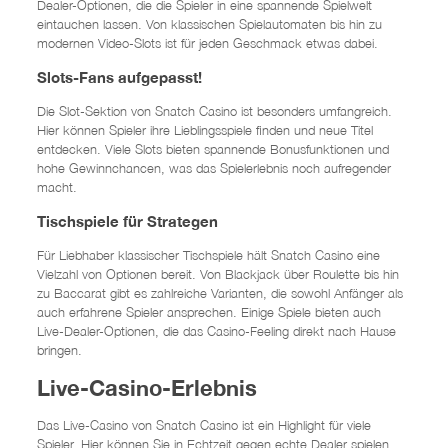
Dealer-Optionen, die die Spieler in eine spannende Spielwelt
eintauchen lassen. Von klassischen Spielautomaten bis hin zu
modernen Video-Slots ist für jeden Geschmack etwas dabei.
Slots-Fans aufgepasst!
Die Slot-Sektion von Snatch Casino ist besonders umfangreich.
Hier können Spieler ihre Lieblingsspiele finden und neue Titel
entdecken. Viele Slots bieten spannende Bonusfunktionen und
hohe Gewinnchancen, was das Spielerlebnis noch aufregender
macht.
Tischspiele für Strategen
Für Liebhaber klassischer Tischspiele hält Snatch Casino eine
Vielzahl von Optionen bereit. Von Blackjack über Roulette bis hin
zu Baccarat gibt es zahlreiche Varianten, die sowohl Anfänger als
auch erfahrene Spieler ansprechen. Einige Spiele bieten auch
Live-Dealer-Optionen, die das Casino-Feeling direkt nach Hause
bringen.
Live-Casino-Erlebnis
Das Live-Casino von Snatch Casino ist ein Highlight für viele
Spieler. Hier können Sie in Echtzeit gegen echte Dealer spielen