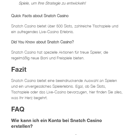
Spiele, um Ihre Strategie zu entwickeln!
Quick Facts about Snatch Casino
Snatch Casino bietet über 500 Slots, zahlreiche Tischspiele und
ein aufregendes Live-Casino Erlebnis.
Did You Know about Snatch Casino?
Snatch Casino hat spezielle Aktionen für treue Spieler, die
regelmäßig neue Boni und Freispiele bieten.
Fazit
Snatch Casino bietet eine beeindruckende Auswahl an Spielen
und ein unvergessliches Spielerlebnis. Egal, ob Sie Slots,
Tischspiele oder das Live-Casino bevorzugen, hier finden Sie alles,
was Ihr Herz begehrt.
FAQ
Wie kann ich ein Konto bei Snatch Casino
erstellen?