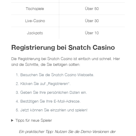
Tischspiele
Über 50
Live-Casino
Über 30
Jackpots
Über 10
Registrierung bei Snatch Casino
Die Registrierung bei Snatch Casino ist einfach und schnell. Hier
sind die Schritte, die Sie befolgen sollten:
Besuchen Sie die Snatch Casino Webseite.
Klicken Sie auf „Registrieren“.
Geben Sie Ihre persönlichen Daten ein.
Bestätigen Sie Ihre E-Mail-Adresse.
Jetzt können Sie einzahlen und spielen!
Tipps für neue Spieler
Ein praktischer Tipp: Nutzen Sie die Demo-Versionen der