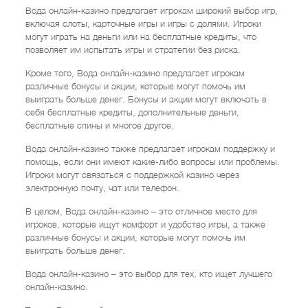
Вода онлайн-казино предлагает игрокам широкий выбор игр,
включая слоты, карточные игры и игры с долями. Игроки
могут играть на деньги или на бесплатные кредиты, что
позволяет им испытать игры и стратегии без риска.
Кроме того, Вода онлайн-казино предлагает игрокам
различные бонусы и акции, которые могут помочь им
выиграть больше денег. Бонусы и акции могут включать в
себя бесплатные кредиты, дополнительные деньги,
бесплатные спины и многое другое.
Вода онлайн-казино также предлагает игрокам поддержку и
помощь, если они имеют какие-либо вопросы или проблемы.
Игроки могут связаться с поддержкой казино через
электронную почту, чат или телефон.
В целом, Вода онлайн-казино – это отличное место для
игроков, которые ищут комфорт и удобство игры, а также
различные бонусы и акции, которые могут помочь им
выиграть больше денег.
Вода онлайн-казино – это выбор для тех, кто ищет лучшего
онлайн-казино.