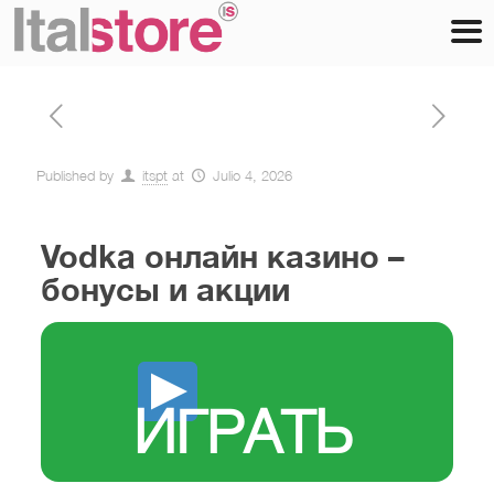
Published by
itspt
at
Julio 4, 2026
Vodka онлайн казино –
бонусы и акции
ИГРАТЬ