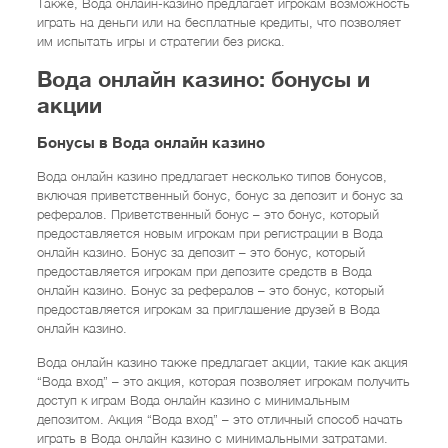
Также, Вода онлайн-казино предлагает игрокам возможность
играть на деньги или на бесплатные кредиты, что позволяет
им испытать игры и стратегии без риска.
Вода онлайн казино: бонусы и
акции
Бонусы в Вода онлайн казино
Вода онлайн казино предлагает несколько типов бонусов,
включая приветственный бонус, бонус за депозит и бонус за
рефералов. Приветственный бонус – это бонус, который
предоставляется новым игрокам при регистрации в Вода
онлайн казино. Бонус за депозит – это бонус, который
предоставляется игрокам при депозите средств в Вода
онлайн казино. Бонус за рефералов – это бонус, который
предоставляется игрокам за приглашение друзей в Вода
онлайн казино.
Вода онлайн казино также предлагает акции, такие как акция
“Вода вход” – это акция, которая позволяет игрокам получить
доступ к играм Вода онлайн казино с минимальным
депозитом. Акция “Вода вход” – это отличный способ начать
играть в Вода онлайн казино с минимальными затратами.