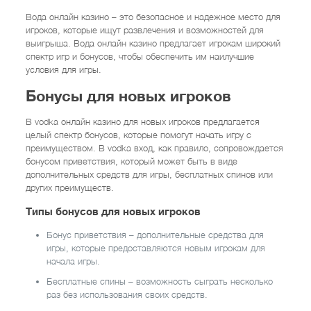
Вода онлайн казино – это безопасное и надежное место для
игроков, которые ищут развлечения и возможностей для
выигрыша. Вода онлайн казино предлагает игрокам широкий
спектр игр и бонусов, чтобы обеспечить им наилучшие
условия для игры.
Бонусы для новых игроков
В vodka онлайн казино для новых игроков предлагается
целый спектр бонусов, которые помогут начать игру с
преимуществом. В vodka вход, как правило, сопровождается
бонусом приветствия, который может быть в виде
дополнительных средств для игры, бесплатных спинов или
других преимуществ.
Типы бонусов для новых игроков
Бонус приветствия – дополнительные средства для
игры, которые предоставляются новым игрокам для
начала игры.
Бесплатные спины – возможность сыграть несколько
раз без использования своих средств.