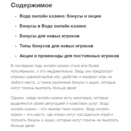
Содержимое
Вода онлайн казино: бонусы и акции
Бонусы в Вода онлайн казино
Бонусы для новых игроков
Типы бонусов для новых игроков
Акции и промокоды для постоянных игроков
В последние годы онлайн-казино стали все более
популярными, и это неудивительно. Ведь они предлагают
игрокам широкий выбор игр, удобство и комфорт игры из
любого места, а также различные бонусы и акции, которые
могут помочь выиграть больше денег.
Однако, среди онлайн-казино есть некоторые, которые
выделяются своей репутацией и качеством услуг. Вода
онлайн-казино – это пример таких казино. Вода онлайн-
казино – это место, где игроки могут насладиться игрой и
получать бонусы и акции, которые могут помочь им выиграть
больше денег.