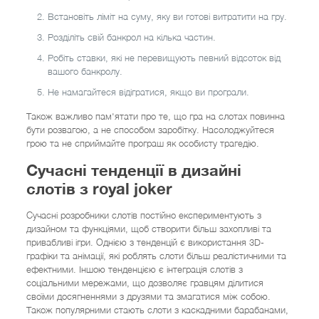
Встановіть ліміт на суму, яку ви готові витратити на гру.
Розділіть свій банкрол на кілька частин.
Робіть ставки, які не перевищують певний відсоток від
вашого банкролу.
Не намагайтеся відігратися, якщо ви програли.
Також важливо пам'ятати про те, що гра на слотах повинна
бути розвагою, а не способом заробітку. Насолоджуйтеся
грою та не сприймайте програш як особисту трагедію.
Сучасні тенденції в дизайні
слотів з royal joker
Сучасні розробники слотів постійно експериментують з
дизайном та функціями, щоб створити більш захопливі та
привабливі ігри. Однією з тенденцій є використання 3D-
графіки та анімації, які роблять слоти більш реалістичними та
ефектними. Іншою тенденцією є інтеграція слотів з
соціальними мережами, що дозволяє гравцям ділитися
своїми досягненнями з друзями та змагатися між собою.
Також популярними стають слоти з каскадними барабанами,