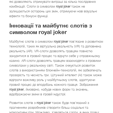
які дозволяють отримувати виграші за кілька послідовних
комбінацій. Слоти із символом
royal joker
також не
залишаються осторонь цих змін, отримуючи нові візуальні
ефекти та бонусні функції.
Інновації та майбутнє слотів з
символом royal joker
Майбутнє слотів з символом
royal joker
пов’язане з розвитком
технологій, таких як віртуальна реальність (VR) та доповнена
реальність (AR). VR-слоти дозволять гравцям повністю
зануритися в ігровий процес та відчути себе у справжньому
казино. AR-слоти дозволять гравцям взаємодіяти з ігровими
символами у реальному світі. Також очікується розвиток
слотів з використанням блокчейн-технологій, які забезпечать
прозорість та чесність гри. Штучний інтелект (AI) також може
відіграти важливу роль у майбутньому слотів, адаптуючи
ігровий процес до вподобань кожного гравця. Зображення
royal joker
, ймовірно, набуде нових форм та значень,
відображаючи зміни в ігровій індустрії.
Розвиток слотів з
royal joker
також буде пов’язаний з
прагненням розробників створити більш соціальні та
інтерактивні ігри. Можливо, з’являться слоти, в яких гравці