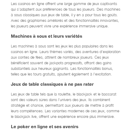
Les casinos en ligne offrent une large gamme de jeux captivants
qui s’adaptent aux préférences de tous les joueurs. Des machines
à sous classiques aux jeux de table, il y en a pour tous les goûts.
Avec des graphismes améliorés et des fonctionnalités innovantes,
les joueurs peuvent vivre une expérience immersive unique.
Machines à sous et leurs variétés
Les machines à sous sont les jeux les plus populaires dans les
casinos en ligne. Leurs thèmes variés, des aventures d’exploration
aux contes de fées, attirent de nombreux joueurs. Ces jeux
bénéficient souvent de jackpots progressifs, offrant des gains
substantiels aux heureux gagnants. Les fonctionnalités bonus,
telles que les tours gratuits, ajoutent également à l’excitation.
Jeux de table classiques à ne pas rater
Les jeux de table tels que la roulette, le blackjack et le baccarat
sont des valeurs sûres dans l’univers des jeux. Ils combinent
stratégie et chance, permettant aux joueurs de mettre à profit
leurs compétences. Les variantes modernes de ces jeux, comme
le blackjack live, offrent une expérience encore plus immersive.
Le poker en ligne et ses avenirs