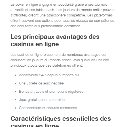
Le poker en ligne a gagné en popularité grâce à ses tournois
attractifs et ses tables cash. Les joueurs du monde entier peuvent
s’affronter, créant une atmosphère compétitive. Les plateformes
offrent souvent des options pour tous les niveaux de compétence,
des débutants aux professionnels confirmés.
Les principaux avantages des
casinos en ligne
Les casinos en ligne présentent de nombreux avantages qui
séduisent les joueurs du monde entier. Voici quelques-uns des
principaux atouts que ces plateformes offrent.
Accessibilité 24/7 depuis n’importe où
Une variété de jeux inégalée
Bonus attractifs et promotions régulières
Jeux gratuits pour s’entraîner
Confidentialité et sécurité renforcées
Caractéristiques essentielles des
casinos en ligne