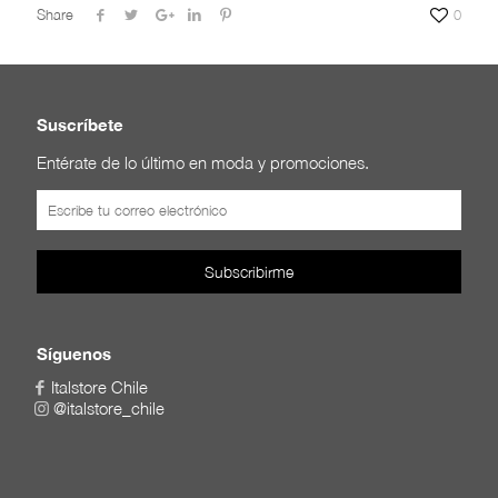
Share
0
Suscríbete
Entérate de lo último en moda y promociones.
Síguenos
Italstore Chile
@italstore_chile